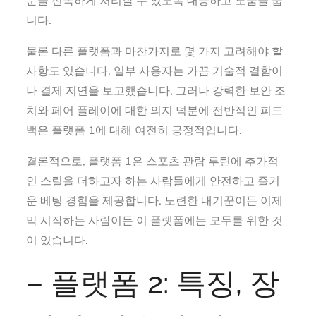
니다.
물론 다른 플랫폼과 마찬가지로 몇 가지 고려해야 할
사항도 있습니다. 일부 사용자는 가끔 기술적 결함이
나 결제 지연을 보고했습니다. 그러나 강력한 보안 조
치와 페어 플레이에 대한 의지 덕분에 전반적인 피드
백은 플랫폼 1에 대해 여전히 긍정적입니다.
결론적으로, 플랫폼 1은 스포츠 관람 루틴에 추가적
인 스릴을 더하고자 하는 사람들에게 안전하고 즐거
운 베팅 경험을 제공합니다. 노련한 내기꾼이든 이제
막 시작하는 사람이든 이 플랫폼에는 모두를 위한 것
이 있습니다.
– 플랫폼 2: 특징, 장