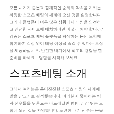
on
모든 내기가 흥분과 잠재적인 승리의 약속을 지키는
짜릿한 스포츠 베팅의 세계에 오신 것을 환영합니다.
그러나 플랫폼이 너무 많은 상황에서 베팅을 안전하
고 안전한 사이트에 배치하려면 어떻게 해야 합니까?
검증된 스포츠 베팅 플랫폼을 탐색하는 동안 모험에
참여하여 걱정 없이 베팅 여정을 즐길 수 있다는 보장
을 제공하십시오. 안전한 내기에서 최고의 경험을 할
준비를 하세요 – 탐험을 시작해 보세요!
스포츠베팅 소개
그래서 여러분은 흥미진진한 스포츠 베팅의 세계에
발을 담그기로 결정했습니다. 여러분이 좋아하는 팀
과 선수들을 뒤흔드는 아드레날린 펌핑, 심장 뛰는 모
험에 오신 것을 환영합니다. 노련한 내기 선수든 운을