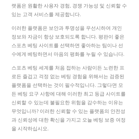
랫폼은 원활한 사용자 경험, 경쟁 가능성 및 신뢰할 수
있는 고객 서비스를 제공합니다.
이러한 플랫폼은 보안과 투명성을 우선시하여 개인
정보와 자금이 항상 보호되도록 합니다. 평판이 좋은
스포츠 베팅 사이트를 선택하면 좋아하는 팀이나 선
수에게 베팅하면서 마음의 평화를 누릴 수 있습니다.
스포츠 베팅 세계를 처음 접하는 사람이든 노련한 프
로든 즐겁고 걱정 없는 베팅 경험을 위해서는 검증된
플랫폼을 선택하는 것이 필수적입니다. 그렇다면 모
든 베팅 요구 사항에 대해 이러한 최고 등급 사이트를
신뢰할 수 있는데 불필요한 위험을 감수하는 이유는
무엇입니까? 이러한 신뢰할 수 있는 플랫폼의 안전성
과 신뢰성에 대한 확신을 가지고 오늘 베팅 보증 여정
을 시작하십시오.