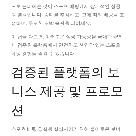
으로 관리하는 것이 스포츠 베팅에서 장기적인 성공
의 열쇠입니다. 승패를 추적하고, 그에 따라 베팅을 조
정하며, 무모한 도박 습관을 피하세요.
이 팁을 따르면, 여러분은 성공 가능성을 극대화하면
서 검증된 플랫폼에서 안전하고 책임감 있는 스포츠
베팅 경험을 즐길 수 있습니다.
검증된 플랫폼의 보
너스 제공 및 프로모
션
스포츠 베팅 경험을 향상시키기 위해 흥미로운 보너