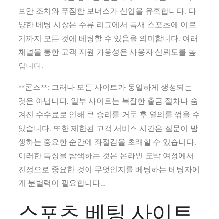
보안 조치와 푸짐한 보너스가 신입을 유혹합니다. 다
양한 베팅 시장은 주류 리그에서 틈새 스포츠에 이르
기까지 모든 것에 베팅할 수 있음을 의미합니다. 여러
채널을 통한 고객 지원 가용성은 사용자 신뢰도를 높
입니다.
**콘스**: 그러나 모든 사이트가 동일하게 생성되는
것은 아닙니다. 일부 사이트는 복잡한 출금 절차나 숨
겨진 수수료로 인해 큰 승리를 거둔 후 열의를 꺾을 수
있습니다. 또한 제한된 고객 서비스 시간은 질문이 발
생하는 중요한 순간에 좌절감을 초래할 수 있습니다.
이러한 특징을 탐색하는 것은 온라인 도박 여정에서
진정으로 중요한 것이 무엇인지를 베팅하는 베팅자에
게 분별력이 필요합니다…
스포츠 베팅 사이트