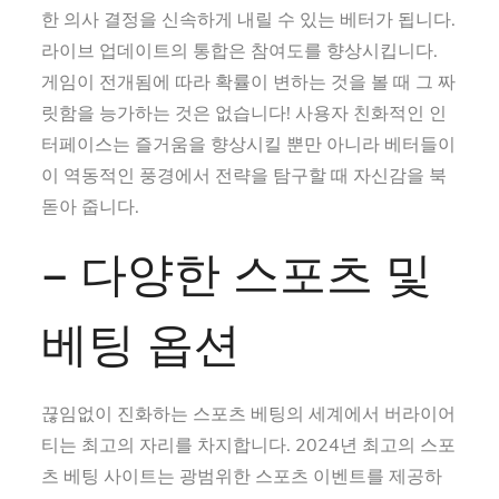
한 의사 결정을 신속하게 내릴 수 있는 베터가 됩니다.
라이브 업데이트의 통합은 참여도를 향상시킵니다.
게임이 전개됨에 따라 확률이 변하는 것을 볼 때 그 짜
릿함을 능가하는 것은 없습니다! 사용자 친화적인 인
터페이스는 즐거움을 향상시킬 뿐만 아니라 베터들이
이 역동적인 풍경에서 전략을 탐구할 때 자신감을 북
돋아 줍니다.
– 다양한 스포츠 및
베팅 옵션
끊임없이 진화하는 스포츠 베팅의 세계에서 버라이어
티는 최고의 자리를 차지합니다. 2024년 최고의 스포
츠 베팅 사이트는 광범위한 스포츠 이벤트를 제공하