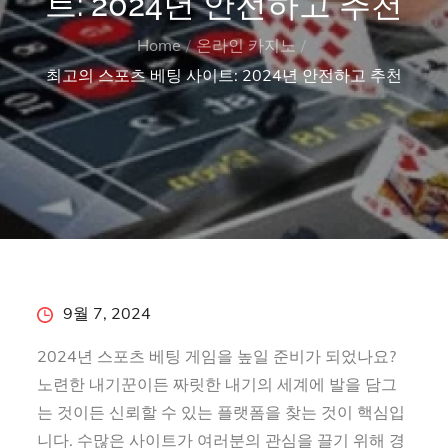
트: 2024년 안전하고 추천
Home
온라인 카지노
최고의 스포츠 베팅 사이트: 2024년 안전하고 추천
Posted
9월 7, 2024
on
2024년 스포츠 베팅 게임을 높일 준비가 되었나요?
노련한 내기꾼이든 짜릿한 내기의 세계에 발을 담그
는 것이든 신뢰할 수 있는 플랫폼을 찾는 것이 핵심입
니다. 수많은 사이트가 여러분의 관심을 끌기 위해 경