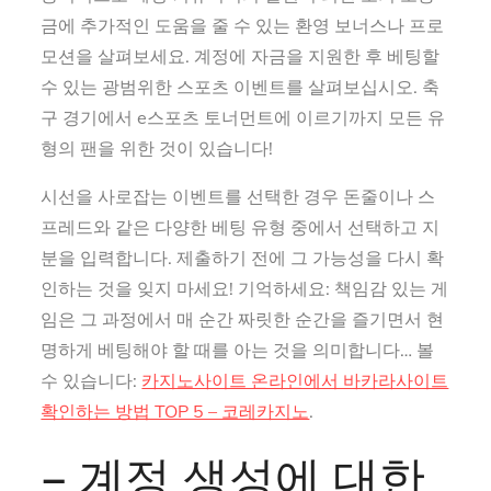
금에 추가적인 도움을 줄 수 있는 환영 보너스나 프로
모션을 살펴보세요. 계정에 자금을 지원한 후 베팅할
수 있는 광범위한 스포츠 이벤트를 살펴보십시오. 축
구 경기에서 e스포츠 토너먼트에 이르기까지 모든 유
형의 팬을 위한 것이 있습니다!
시선을 사로잡는 이벤트를 선택한 경우 돈줄이나 스
프레드와 같은 다양한 베팅 유형 중에서 선택하고 지
분을 입력합니다. 제출하기 전에 그 가능성을 다시 확
인하는 것을 잊지 마세요! 기억하세요: 책임감 있는 게
임은 그 과정에서 매 순간 짜릿한 순간을 즐기면서 현
명하게 베팅해야 할 때를 아는 것을 의미합니다… 볼
수 있습니다:
카지노사이트 온라인에서 바카라사이트
확인하는 방법 TOP 5 – 코레카지노
.
– 계정 생성에 대한