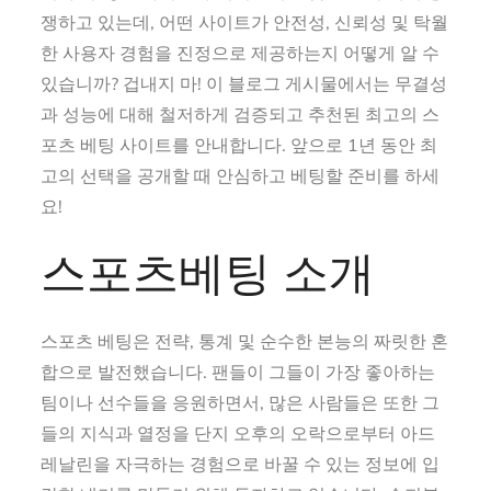
쟁하고 있는데, 어떤 사이트가 안전성, 신뢰성 및 탁월
한 사용자 경험을 진정으로 제공하는지 어떻게 알 수
있습니까? 겁내지 마! 이 블로그 게시물에서는 무결성
과 성능에 대해 철저하게 검증되고 추천된 최고의 스
포츠 베팅 사이트를 안내합니다. 앞으로 1년 동안 최
고의 선택을 공개할 때 안심하고 베팅할 준비를 하세
요!
스포츠베팅 소개
스포츠 베팅은 전략, 통계 및 순수한 본능의 짜릿한 혼
합으로 발전했습니다. 팬들이 그들이 가장 좋아하는
팀이나 선수들을 응원하면서, 많은 사람들은 또한 그
들의 지식과 열정을 단지 오후의 오락으로부터 아드
레날린을 자극하는 경험으로 바꿀 수 있는 정보에 입