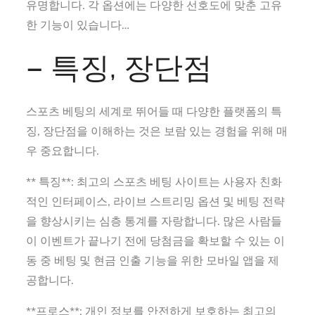
유명합니다. 각 옵션에는 다양한 선호도에 맞춘 고유
한 기능이 있습니다…
– 특징, 장단점
스포츠 베팅의 세계로 뛰어들 때 다양한 플랫폼의 특
징, 장단점을 이해하는 것은 보람 있는 경험을 위해 매
우 중요합니다.
** 특징**: 최고의 스포츠 베팅 사이트는 사용자 친화
적인 인터페이스, 라이브 스트리밍 옵션 및 베팅 전략
을 향상시키는 심층 통계를 자랑합니다. 많은 사람들
이 이벤트가 끝나기 전에 당첨금을 확보할 수 있는 이
동 중 베팅 및 현금 인출 기능을 위한 모바일 앱을 제
공합니다.
**프로스**: 개인 정보를 안전하게 보호하는 최고의