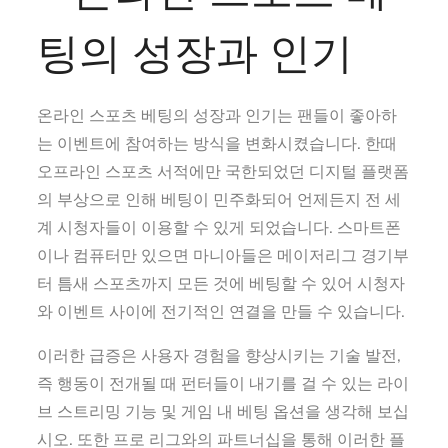
팅의 성장과 인기
온라인 스포츠 베팅의 성장과 인기는 팬들이 좋아하
는 이벤트에 참여하는 방식을 변화시켰습니다. 한때
오프라인 스포츠 서적에만 국한되었던 디지털 플랫폼
의 부상으로 인해 베팅이 민주화되어 언제든지 전 세
계 시청자들이 이용할 수 있게 되었습니다. 스마트폰
이나 컴퓨터만 있으면 마니아들은 메이저리그 경기부
터 틈새 스포츠까지 모든 것에 베팅할 수 있어 시청자
와 이벤트 사이에 전기적인 연결을 만들 수 있습니다.
이러한 급증은 사용자 경험을 향상시키는 기술 발전,
즉 행동이 전개될 때 펀터들이 내기를 걸 수 있는 라이
브 스트리밍 기능 및 게임 내 베팅 옵션을 생각해 보십
시오. 또한 프로 리그와의 파트너십을 통해 이러한 플