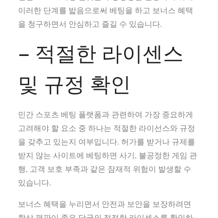
이러한 단계를 밟음으로써 베팅을 하고 보너스 혜택
을 청구하면서 안심하고 즐길 수 있습니다.
– 적절한 라이센스
및 규정 확인
민간 스포츠 베팅 플랫폼과 관련하여 가장 중요하게
고려해야 할 요소 중 하나는 적절한 라이선스와 규정
을 갖추고 있는지 여부입니다. 허가를 받거나 규제를
받지 않는 사이트에 베팅하면 사기, 불공정한 게임 관
행, 고객 보호 부족과 같은 잠재적 위험이 발생할 수
있습니다.
보너스 혜택을 누리면서 안전과 보안을 보장하려면
항상 평판이 좋은 당국의 적절한 라이센스를 확인하