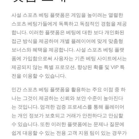
사설 스포츠 베팅 플랫폼은 게임을 높이려는 열렬한
스포츠 베팅가들에게 독특하고 독점적인 경험을 제공
합니다. 이러한 플랫폼은 베팅에 대한 보다 개인화된
접근 방식을 제공하며 개별 플레이어에 맞게 맞춤형
보너스와 혜택을 제공합니다. 사설 스포츠 베팅 플랫
폼에 가입함으로써 사용자는 기존 베팅 사이트에서는
제공되지 않는 특별 프로모션, 향상된 확률 및 VIP 특
전을 이용할 수 있습니다.
민간 스포츠 베팅 플랫폼을 활용하는 주요 이점 중 하
나는 그것이 제공하는 신뢰와 보안 수준이 높아진다
는 것입니다. 엄격한 검증 프로세스를 통해 플레이어
는 개인 정보가 보호되고 거래가 안전하다고 안심할
수 있습니다. 또한 이러한 플랫폼에는 문제나 질문에
쉽게 대응할 수 있는 전용 고객 지원 팀이 있는 경우가