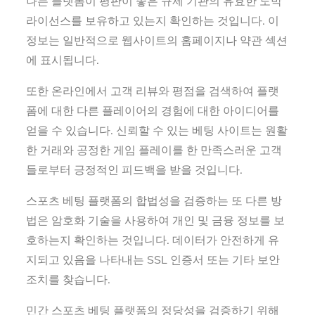
나는 플랫폼이 평판이 좋은 규제 기관의 유효한 도박
라이선스를 보유하고 있는지 확인하는 것입니다. 이
정보는 일반적으로 웹사이트의 홈페이지나 약관 섹션
에 표시됩니다.
또한 온라인에서 고객 리뷰와 평점을 검색하여 플랫
폼에 대한 다른 플레이어의 경험에 대한 아이디어를
얻을 수 있습니다. 신뢰할 수 있는 베팅 사이트는 원활
한 거래와 공정한 게임 플레이를 한 만족스러운 고객
들로부터 긍정적인 피드백을 받을 것입니다.
스포츠 베팅 플랫폼의 합법성을 검증하는 또 다른 방
법은 암호화 기술을 사용하여 개인 및 금융 정보를 보
호하는지 확인하는 것입니다. 데이터가 안전하게 유
지되고 있음을 나타내는 SSL 인증서 또는 기타 보안
조치를 찾습니다.
민간 스포츠 베팅 플랫폼의 정당성을 검증하기 위해