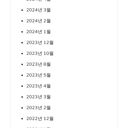
2024년 3월
2024년 2월
2024년 1월
2023년 12월
2023년 10월
2023년 8월
2023년 5월
2023년 4월
2023년 3월
2023년 2월
2022년 12월