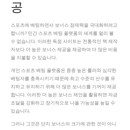
공
스포츠에 베팅하면서 보너스 잠재력을 극대화하려고
합니까? 민간 스포츠 베팅 플랫폼의 세계를 멀리 볼
수 없습니다. 이러한 독점 사이트는 전통적인 책 제작
자보다 더 높은 보너스 제공을 제공하여 더 많은 비용
을 지불할 수 있습니다.
개인 스포츠 베팅 플랫폼은 종종 높은 롤러와 심각한
베팅자를 충족시키기 때문에 최고 수준의 선수를 유
치하고 유지하기 위해 더 많은 보너스를 기꺼이 제공
합니다. 이러한 더 높은 보너스 제안을 활용하면 자금
조달을 강화하고 장기적으로 나올 가능성을 높일 수
있습니다.
그러나 그것은 단지 보너스의 크기에 관한 것이 아니